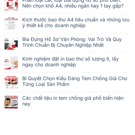
Phân loại các loại bìa đựng hồ sơ phổ biến:
doanh
nghiệm
đựng
bình
nghiệp
lựa
hồ
luận
Nên chọn khổ A4, nhiều ngăn hay 1 tay gấp?
chọn
sơ
ở
chất
ở
Báo
Không
liệu,
đâu
giá
có
Kích thước bao thư A4 tiêu chuẩn và những lưu
kiểu
uy
in
bình
đóng
tín
bìa
luận
ý thiết kế cho doanh nghiệp
và
tại
đựng
ở
kỹ
TPHCM
hồ
Phân
Không
thuật
và
sơ
loại
có
Bìa Đựng Hồ Sơ Văn Phòng: Vai Trò Và Quy
in
Hà
giấy:
các
bình
Nội?
Chi
loại
luận
Trình Chuẩn Bị Chuyên Nghiệp Nhất
phí
bìa
ở
phụ
đựng
Kích
Không
thuộc
hồ
thước
có
Kinh nghiệm đặt in bao thư số lượng ít, lấy
vào
sơ
bao
bình
những
phổ
thư
luận
ngay cho doanh nghiệp
yếu
biến:
A4
ở
tố
Nên
tiêu
Bìa
Không
nào?
chọn
chuẩn
Đựng
có
Bí Quyết Chọn Kiểu Dáng Tem Chống Giả Cho
khổ
và
Hồ
bình
A4,
những
Sơ
luận
Từng Loại Sản Phẩm
nhiều
lưu
Văn
ở
ngăn
ý
Phòng:
Kinh
Không
hay
thiết
Vai
nghiệm
có
Các chất liệu in tem chống giả phổ biến hiện
1
kế
Trò
đặt
bình
tay
cho
Và
in
luận
nay
gấp?
doanh
Quy
bao
ở
nghiệp
Trình
thư
Bí
Không
Chuẩn
số
Quyết
có
Bị
lượng
Chọn
bình
Chuyên
ít,
Kiểu
luận
Nghiệp
lấy
Dáng
ở
Nhất
ngay
Tem
Các
cho
Chống
chất