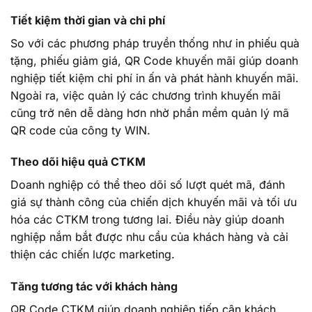
Tiết kiệm thời gian và chi phí
So với các phương pháp truyền thống như in phiếu quà
tặng, phiếu giảm giá, QR Code khuyến mãi giúp doanh
nghiệp tiết kiệm chi phí in ấn và phát hành khuyến mãi.
Ngoài ra, việc quản lý các chương trình khuyến mãi
cũng trở nên dễ dàng hơn nhờ phần mềm quản lý mã
QR code của công ty WIN.
Theo dõi hiệu quả CTKM
Doanh nghiệp có thể theo dõi số lượt quét mã, đánh
giá sự thành công của chiến dịch khuyến mãi và tối ưu
hóa các CTKM trong tương lai. Điều này giúp doanh
nghiệp nắm bắt được nhu cầu của khách hàng và cải
thiện các chiến lược marketing.
Tăng tương tác với khách hàng
QR Code CTKM giúp doanh nghiệp tiếp cận khách