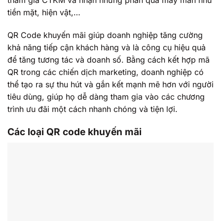
tham gia CTKM và nhận những phần quà may mắn như
tiền mặt, hiện vật,…
QR Code khuyến mãi giúp doanh nghiệp tăng cường
khả năng tiếp cận khách hàng và là công cụ hiệu quả
để tăng tương tác và doanh số. Bằng cách kết hợp mã
QR trong các chiến dịch marketing, doanh nghiệp có
thể tạo ra sự thu hút và gắn kết mạnh mẽ hơn với người
tiêu dùng, giúp họ dễ dàng tham gia vào các chương
trình ưu đãi một cách nhanh chóng và tiện lợi.
Các loại QR code khuyến mãi