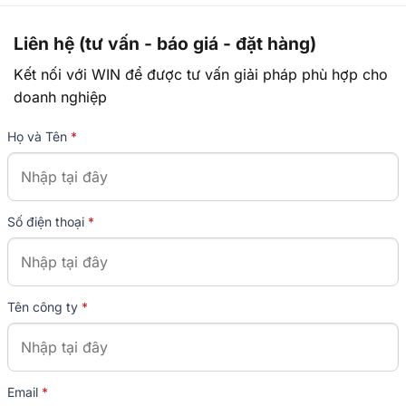
doanh
Giả
liệu
nghiệp
Cho
in
Từng
tem
Liên hệ (tư vấn - báo giá - đặt hàng)
Loại
chống
Sản
giả
Phẩm
phổ
Kết nối với WIN để được tư vấn giải pháp phù hợp cho
biến
hiện
doanh nghiệp
nay
Họ và Tên
*
Số điện thoại
*
Tên công ty
*
Email
*