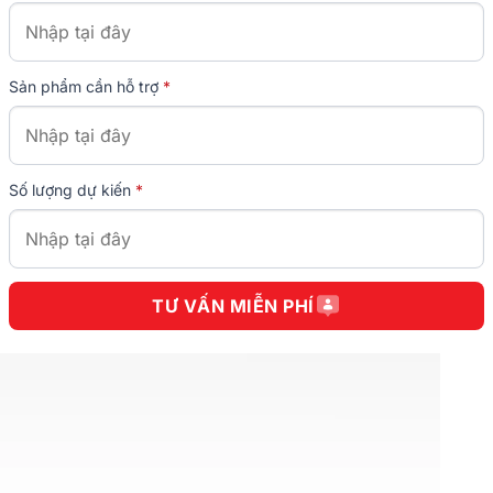
Sản phẩm cần hỗ trợ
*
Số lượng dự kiến
*
TƯ VẤN MIỄN PHÍ
CÔNG TY CỔ PHẦN KINH DOANH THƯƠNG MẠI DỊCH
VỤ WIN