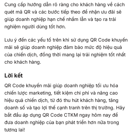
Cung cấp hướng dẫn rõ ràng cho khách hàng về cách
quét mã QR và các bước tiếp theo để nhận ưu đãi sẽ
giúp doanh nghiệp hạn chế nhầm lẫn và tạo ra trải
nghiệm người dùng tốt hơn.
Lưu ý đến các yếu tố trên khi sử dụng QR Code khuyến
mãi sẽ giúp doanh nghiệp đảm bảo mức độ hiệu quả
của chiến dịch, đồng thời mang lại trải nghiệm tốt nhất
cho khách hàng.
Lời kết
QR Code khuyến mãi giúp doanh nghiệp tối ưu hóa
chiến lược marketing, tiết kiệm chi phí và nâng cao
hiệu quả chiến dịch, từ đó thu hút khách hàng, tăng
doanh số và tạo lợi thế cạnh tranh trên thị trường. Hãy
bắt đầu áp dụng QR Code CTKM ngay hôm nay để
đưa doanh nghiệp của bạn phát triển hơn nữa trong
tương lai!