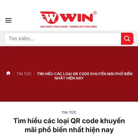
Bỏ
ADD ANYTHING HERE OR JUST REMOVE IT...
qua
nội
dung
Tìm
kiếm:
/
TIN TỨC
/
TÌM HIỂU CÁC LOẠI QR CODE KHUYẾN MÃI PHỔ BIẾN
NHẤT HIỆN NAY
TIN TỨC
Tìm hiểu các loại QR code khuyến
mãi phổ biến nhất hiện nay