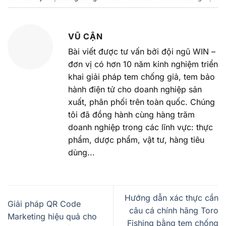
VŨ CẬN
Bài viết được tư vấn bởi đội ngũ WIN –
đơn vị có hơn 10 năm kinh nghiệm triển
khai giải pháp tem chống giả, tem bảo
hành điện tử cho doanh nghiệp sản
xuất, phân phối trên toàn quốc. Chúng
tôi đã đồng hành cùng hàng trăm
doanh nghiệp trong các lĩnh vực: thực
phẩm, dược phẩm, vật tư, hàng tiêu
dùng...
Hướng dẫn xác thực cần
Giải pháp QR Code
câu cá chính hãng Toro
Marketing hiệu quả cho
Fishing bằng tem chống