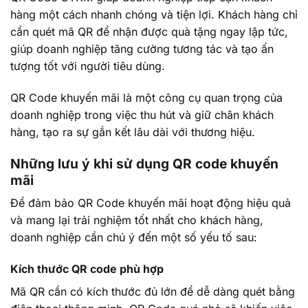
hàng một cách nhanh chóng và tiện lợi. Khách hàng chỉ
cần quét mã QR để nhận được quà tặng ngay lập tức,
giúp doanh nghiệp tăng cường tương tác và tạo ấn
tượng tốt với người tiêu dùng.
QR Code khuyến mãi là một công cụ quan trọng của
doanh nghiệp trong việc thu hút và giữ chân khách
hàng, tạo ra sự gắn kết lâu dài với thương hiệu.
Những lưu ý khi sử dụng QR code khuyến
mãi
Để đảm bảo QR Code khuyến mãi hoạt động hiệu quả
và mang lại trải nghiệm tốt nhất cho khách hàng,
doanh nghiệp cần chú ý đến một số yếu tố sau:
Kích thước QR code phù hợp
Mã QR cần có kích thước đủ lớn để dễ dàng quét bằng