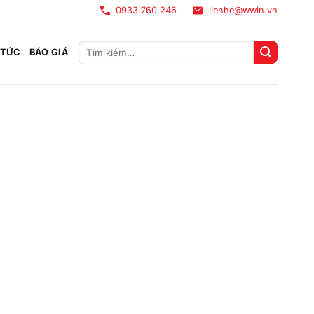
0933.760.246
lienhe@wwin.vn
Tìm
 TỨC
BÁO GIÁ
kiếm: