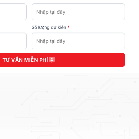
Số lượng dự kiến
*
TƯ VẤN MIỄN PHÍ
Tuyển dụng
Chính sách bảo mật
Dịch vụ
Chính sách vận chuyển
In ấn
Chính sách đổi trả SP
Phần mềm
Hồ sơ năng lực
Chất liệu tem