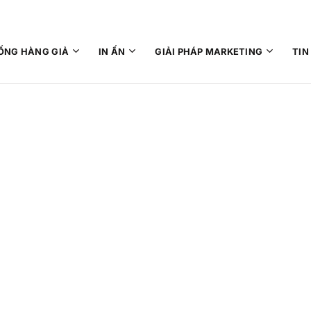
TIN
ỐNG HÀNG GIẢ
IN ẤN
GIẢI PHÁP MARKETING