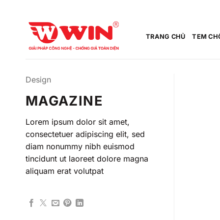
Bỏ
qua
nội
TRANG CHỦ
TEM CH
dung
Design
MAGAZINE
Lorem ipsum dolor sit amet,
consectetuer adipiscing elit, sed
diam nonummy nibh euismod
tincidunt ut laoreet dolore magna
aliquam erat volutpat