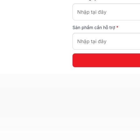
Sản phẩm cần hỗ trợ
*
Giới thiệu
Tem chống hàng giả
Giải pháp tự động hóa
CH VỤ WIN
Giải pháp Marketing
inh.
Kiểu dáng tem