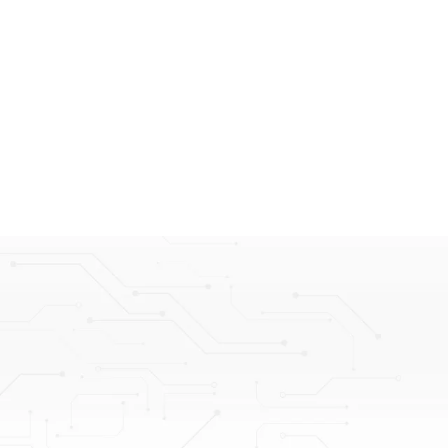
CÔNG TY CỔ PHẦN KINH DOANH THƯƠNG MẠI DỊ
Win Tower, 37/4 Đường C1, Phường Tân Bình, Tp. Hồ Chí M
0314956822
0283.6366.999
-
0933.760.246