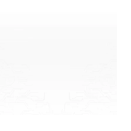
lienhe@wwin.vn
-
kinhdoanh@wwin.vn
https://wwin.vn/
Tải ngay App TPCHECK
Zalo liên hệ
Giới thiệu
Tuyển dụng
Tem chống hàng giả
Dịch vụ
Giải pháp tự động hóa
In ấn