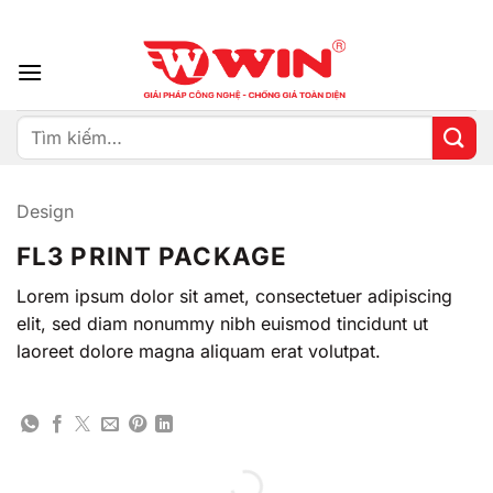
Bỏ
ADD ANYTHING HERE OR JUST REMOVE IT...
qua
nội
dung
Tìm
kiếm:
Design
FL3 PRINT PACKAGE
Lorem ipsum dolor sit amet, consectetuer adipiscing
elit, sed diam nonummy nibh euismod tincidunt ut
laoreet dolore magna aliquam erat volutpat.