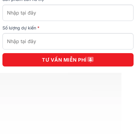
Số lượng dự kiến
*
TƯ VẤN MIỄN PHÍ
CÔNG TY CỔ PHẦN KINH DOANH THƯƠNG MẠI DỊCH
VỤ WIN
Win Tower, 37/4 Đường C1, Phường Tân Bình, Tp. Hồ Chí Minh.
0314956822
0283.6366.999
-
0933.760.246